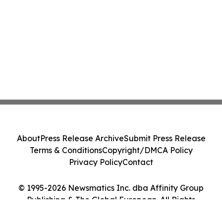
About
Press Release Archive
Submit Press Release
Terms & Conditions
Copyright/DMCA Policy
Privacy Policy
Contact
© 1995-2026 Newsmatics Inc. dba Affinity Group
Publishing & The Global European. All Rights
Reserved.