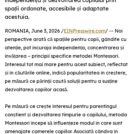
independența și dezvoltarea copilului prin
spații ordonate, accesibile și adaptate
acestuia.
ROMANIA, June 3, 2026 /
EINPresswire.com
/ -- Noi
perspective arată că spațiile pentru copii, gândite cu
atenție, pot încuraja independența, concentrarea și
învățarea – principii specifice metodei Montessori.
Interesul tot mai mare pentru acest subiect, reflectat
și în căutările online, indică popularitatea în creștere,
pe măsură ce părinții caută soluții pentru a susține
dezvoltarea copiilor acasă.
Pe măsură ce crește interesul pentru parentingul
conștient și dezvoltarea timpurie a copilului, metoda
Montessori începe să influențeze modul în care sunt
amenajate camerele copiilor. Asociată cândva în